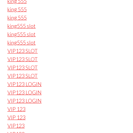
king 555
king 555
king 555
king555 slot
king555 slot
king555 slot
VIP123 SLOT
VIP123 SLOT
VIP123 SLOT
VIP123 SLOT
VIP123 LOGIN
VIP123 LOGIN
VIP123 LOGIN
VIP 123
VIP 123
VIP123