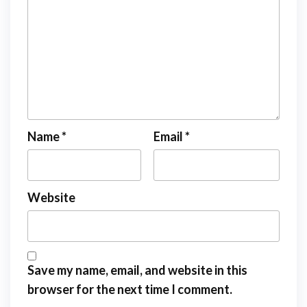
Name
*
Email
*
Website
Save my name, email, and website in this
browser for the next time I comment.