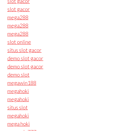
slot gacor
slot gacor
mega288
mega288
mega288
slot online
situs slot gacor
demo slot gacor
demo slot gacor
demo slot
megawin188
megahoki
megahoki
situs slot
megahoki
mega hoki