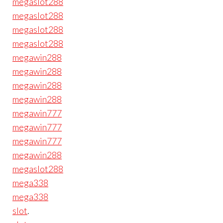
megaslot288
megaslot288
megaslot288
megaslot288
megawin288
megawin288
megawin288
megawin288
megawin777
megawin777
megawin777
megawin288
megaslot288
mega338
mega338
slot
.