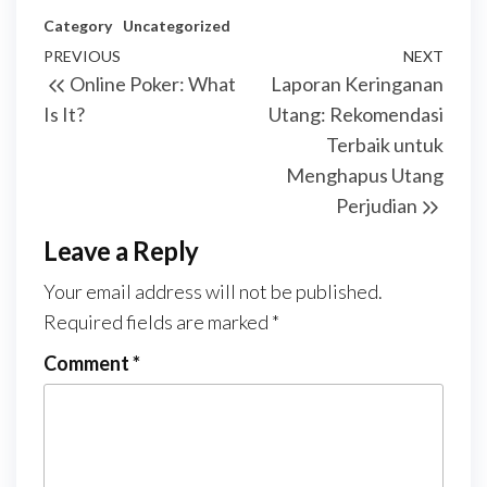
Category
Uncategorized
Post
Previous
PREVIOUS
NEXT
Next
Online Poker: What
Laporan Keringanan
navigation
Post
Post
Is It?
Utang: Rekomendasi
Terbaik untuk
Menghapus Utang
Perjudian
Leave a Reply
Your email address will not be published.
Required fields are marked
*
Comment
*