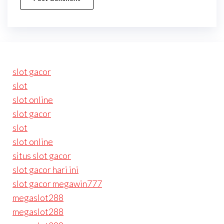
slot gacor
slot
slot online
slot gacor
slot
slot online
situs slot gacor
slot gacor hari ini
slot gacor megawin777
megaslot288
megaslot288