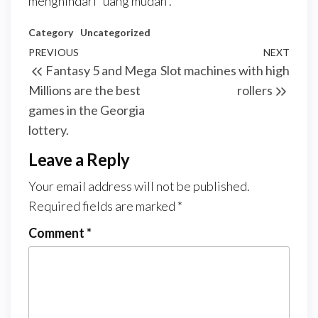
menghindari “uang mudah”.
Category
Uncategorized
Post
Previous
PREVIOUS
NEXT
Next
Fantasy 5 and Mega
Slot machines with high
navigation
Post
Post
Millions are the best
rollers
games in the Georgia
lottery.
Leave a Reply
Your email address will not be published.
Required fields are marked
*
Comment
*