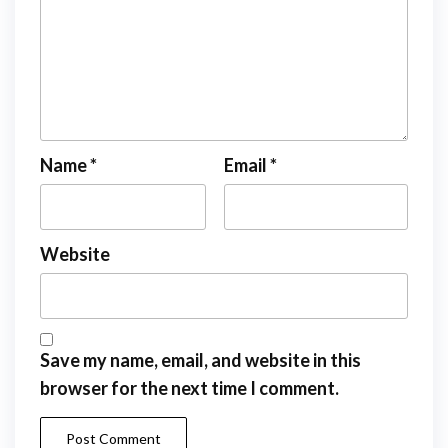
Name
*
Email
*
Website
Save my name, email, and website in this
browser for the next time I comment.