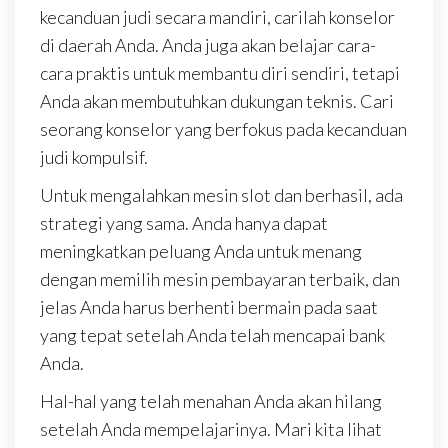
kecanduan judi secara mandiri, carilah konselor
di daerah Anda. Anda juga akan belajar cara-
cara praktis untuk membantu diri sendiri, tetapi
Anda akan membutuhkan dukungan teknis. Cari
seorang konselor yang berfokus pada kecanduan
judi kompulsif.
Untuk mengalahkan mesin slot dan berhasil, ada
strategi yang sama. Anda hanya dapat
meningkatkan peluang Anda untuk menang
dengan memilih mesin pembayaran terbaik, dan
jelas Anda harus berhenti bermain pada saat
yang tepat setelah Anda telah mencapai bank
Anda.
Hal-hal yang telah menahan Anda akan hilang
setelah Anda mempelajarinya. Mari kita lihat