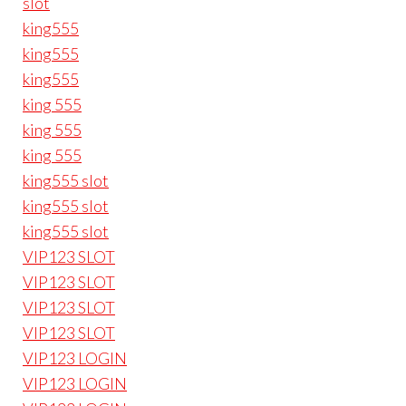
slot
king555
king555
king555
king 555
king 555
king 555
king555 slot
king555 slot
king555 slot
VIP123 SLOT
VIP123 SLOT
VIP123 SLOT
VIP123 SLOT
VIP123 LOGIN
VIP123 LOGIN