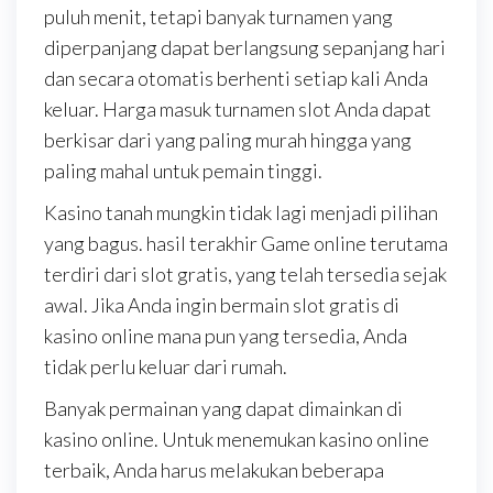
puluh menit, tetapi banyak turnamen yang
diperpanjang dapat berlangsung sepanjang hari
dan secara otomatis berhenti setiap kali Anda
keluar. Harga masuk turnamen slot Anda dapat
berkisar dari yang paling murah hingga yang
paling mahal untuk pemain tinggi.
Kasino tanah mungkin tidak lagi menjadi pilihan
yang bagus. hasil terakhir Game online terutama
terdiri dari slot gratis, yang telah tersedia sejak
awal. Jika Anda ingin bermain slot gratis di
kasino online mana pun yang tersedia, Anda
tidak perlu keluar dari rumah.
Banyak permainan yang dapat dimainkan di
kasino online. Untuk menemukan kasino online
terbaik, Anda harus melakukan beberapa