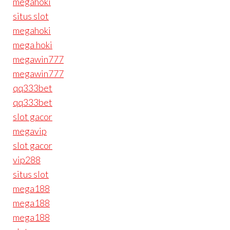
megahoki
situs slot
megahoki
mega hoki
megawin777
megawin777
qq333bet
qq333bet
slot gacor
megavip
slot gacor
vip288
situs slot
mega188
mega188
mega188