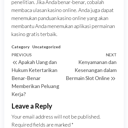
penelitian. Jika Anda benar-benar, cobalah
membaca ulasan kasino online. Anda juga dapat
menemukan panduan kasino online yang akan
membantu Anda menemukan aplikasi permainan
kasino gratis terbaik.
Category
Uncategorized
Post
Previous
PREVIOUS
NEXT
Next
Apakah Uang dan
Kenyamanan dan
navigation
Post
Post
Hukum Ketertarikan
Kesenangan dalam
Benar-Benar
Bermain Slot Online
Memberikan Peluang
Kerja?
Leave a Reply
Your email address will not be published.
Required fields are marked
*