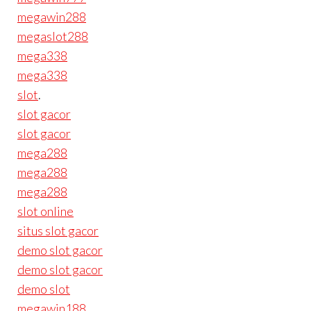
megawin288
megaslot288
mega338
mega338
slot
.
slot gacor
slot gacor
mega288
mega288
mega288
slot online
situs slot gacor
demo slot gacor
demo slot gacor
demo slot
megawin188