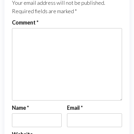
Your email address will not be published.
Required fields are marked
*
Comment
*
Name
*
Email
*