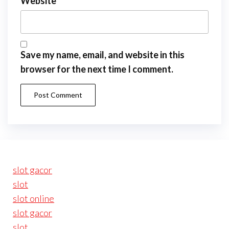
Website
Save my name, email, and website in this
browser for the next time I comment.
slot gacor
slot
slot online
slot gacor
slot