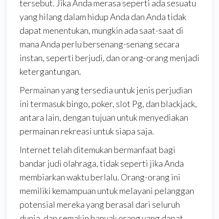
tersebut. Jika Anda merasa seperti ada sesuatu
yang hilang dalam hidup Anda dan Anda tidak
dapat menentukan, mungkin ada saat-saat di
mana Anda perlu bersenang-senang secara
instan, seperti berjudi, dan orang-orang menjadi
ketergantungan.
Permainan yang tersedia untuk jenis perjudian
ini termasuk bingo, poker, slot Pg, dan blackjack,
antara lain, dengan tujuan untuk menyediakan
permainan rekreasi untuk siapa saja.
Internet telah ditemukan bermanfaat bagi
bandar judi olahraga, tidak seperti jika Anda
membiarkan waktu berlalu. Orang-orang ini
memiliki kemampuan untuk melayani pelanggan
potensial mereka yang berasal dari seluruh
dunia, dan semakin banyak orang yang dapat