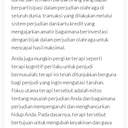
berpartisipasi dalam perjudian olahraga di
seluruh dunia. transaksi yang dilakukan melalui
sistem perjudian dan kartu kredit yang
mengajarkan amatir bagaimana berinvestasi
dengan bijak dalam perjudian olahraga untuk
mencapai hasil maksimal.
Anda juga mungkin pergi ke terapi seperti
terapi kognitif-perilaku untuk penjudi
bermasalah; terapi ini telah ditunjukkan berguna
bagi penjudi yang ingin mengatasi taruhan.
Fokus utama terapi tersebut adalah mitos
tentang masalah perjudian Anda dan bagaimana
perjudian mempengaruhi dan menghancurkan
hidup Anda. Pada dasarnya, terapi tersebut
bertujuan untuk mengubah keyakinan dan gaya