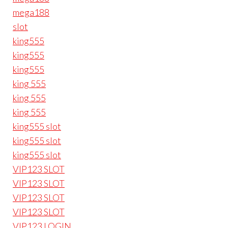
mega188
slot
king555
king555
king555
king 555
king 555
king 555
king555 slot
king555 slot
king555 slot
VIP123 SLOT
VIP123 SLOT
VIP123 SLOT
VIP123 SLOT
VIP123 LOGIN