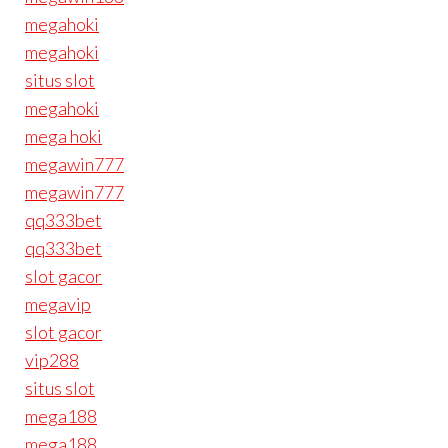
megahoki
megahoki
situs slot
megahoki
mega hoki
megawin777
megawin777
qq333bet
qq333bet
slot gacor
megavip
slot gacor
vip288
situs slot
mega188
mega188