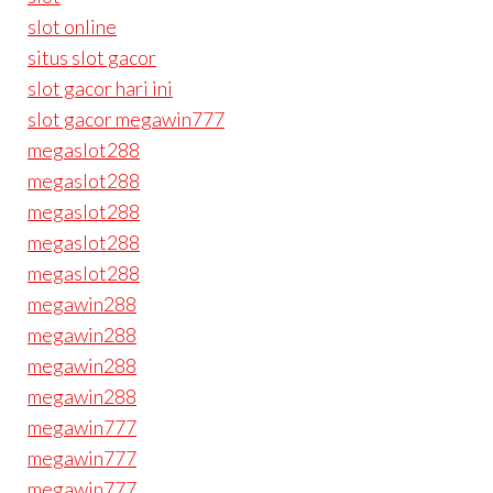
slot online
situs slot gacor
slot gacor hari ini
slot gacor megawin777
megaslot288
megaslot288
megaslot288
megaslot288
megaslot288
megawin288
megawin288
megawin288
megawin288
megawin777
megawin777
megawin777