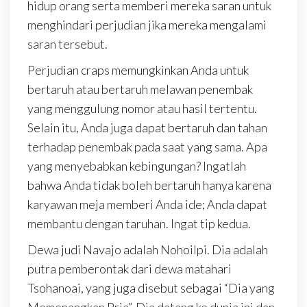
hidup orang serta memberi mereka saran untuk
menghindari perjudian jika mereka mengalami
saran tersebut.
Perjudian craps memungkinkan Anda untuk
bertaruh atau bertaruh melawan penembak
yang menggulung nomor atau hasil tertentu.
Selain itu, Anda juga dapat bertaruh dan tahan
terhadap penembak pada saat yang sama. Apa
yang menyebabkan kebingungan? Ingatlah
bahwa Anda tidak boleh bertaruh hanya karena
karyawan meja memberi Anda ide; Anda dapat
membantu dengan taruhan. Ingat tip kedua.
Dewa judi Navajo adalah Nohoilpi. Dia adalah
putra pemberontak dari dewa matahari
Tsohanoai, yang juga disebut sebagai “Dia yang