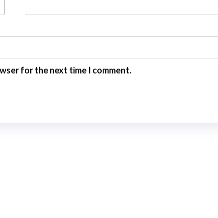
owser for the next time I comment.