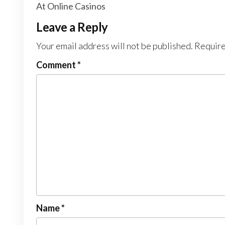
At Online Casinos
Leave a Reply
Your email address will not be published.
Require
Comment
*
Name
*