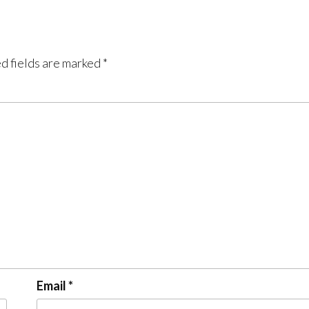
d fields are marked
*
Email
*