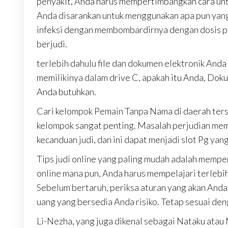
penyakit, Anda harus mempertimbangkan cara un
Anda disarankan untuk menggunakan apa pun yang
infeksi dengan membombardirnya dengan dosis pe
berjudi.
terlebih dahulu file dan dokumen elektronik And
memilikinya dalam drive C, apakah itu Anda, Doku
Anda butuhkan.
Cari kelompok Pemain Tanpa Nama di daerah terse
kelompok sangat penting. Masalah perjudian mem
kecanduan judi, dan ini dapat menjadi slot Pg yan
Tips judi online yang paling mudah adalah mempe
online mana pun, Anda harus mempelajari terlebih
Sebelum bertaruh, periksa aturan yang akan Anda
uang yang bersedia Anda risiko. Tetap sesuai de
Li-Nezha, yang juga dikenal sebagai Nataku atau