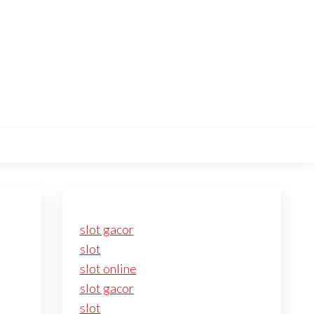
slot gacor
slot
slot online
slot gacor
slot